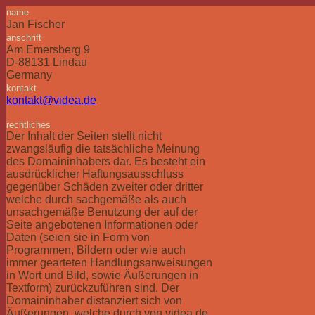
name
Jan Fischer
anschrift
Am Emersberg 9
D-88131 Lindau
Germany
kontakt
kontakt@videa.de
rechtliches
Der Inhalt der Seiten stellt nicht
zwangsläufig die tatsächliche Meinung
des Domaininhabers dar. Es besteht ein
ausdrücklicher Haftungsausschluss
gegenüber Schäden zweiter oder dritter
welche durch sachgemäße als auch
unsachgemäße Benutzung der auf der
Seite angebotenen Informationen oder
Daten (seien sie in Form von
Programmen, Bildern oder wie auch
immer gearteten Handlungsanweisungen
in Wort und Bild, sowie Äußerungen in
Textform) zurückzuführen sind. Der
Domaininhaber distanziert sich von
Äußerungen, welche durch von videa.de