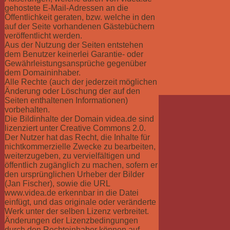
gehostete E-Mail-Adressen an die
Öffentlichkeit geraten, bzw. welche in den
auf der Seite vorhandenen Gästebüchern
veröffentlicht werden.
Aus der Nutzung der Seiten entstehen
dem Benutzer keinerlei Garantie- oder
Gewährleistungsansprüche gegenüber
dem Domaininhaber.
Alle Rechte (auch der jederzeit möglichen
Änderung oder Löschung der auf den
Seiten enthaltenen Informationen)
vorbehalten.
Die Bildinhalte der Domain videa.de sind
lizenziert unter Creative Commons 2.0.
Der Nutzer hat das Recht, die Inhalte für
nichtkommerzielle Zwecke zu bearbeiten,
weiterzugeben, zu vervielfältigen und
öffentlich zugänglich zu machen, sofern er
den ursprünglichen Urheber der Bilder
(Jan Fischer), sowie die URL
www.videa.de erkennbar in die Datei
einfügt, und das originale oder veränderte
Werk unter der selben Lizenz verbreitet.
Änderungen der Lizenzbedingungen
durch den Rechteinhaber
können
auf